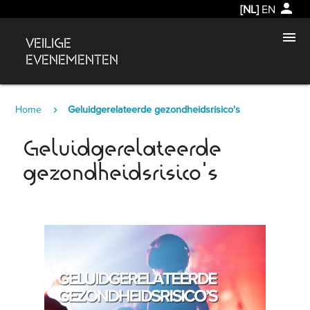
person
[NL]
EN
menu
VEILIGE
EVENEMENTEN
Home
Geluidgerelateerde gezondheidsrisico's
Geluidgerelateerde
gezondheidsrisico's